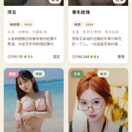
浮云
寒冬玫瑰
电视剧
2023
电影
2024
主演：
全钟瑞、文晸赫 等
主演：
西尔莎·罗南、弗洛伦丝·珀
等
从首都圈搬回母亲老家的纪录片
苏格兰高地的庄园在冬季只剩花
导演，决定花半年时间记录村里
匠一个人。一位远道而来的画家
最后六位老人的日常。镜头之
请求住下两周，她想画完她母亲
外，她也开始正视自己与母亲三
未完成的那幅"寒冬玫瑰"。
191,131
9.0
190,548
8.6
现实
爱情
十年来从未真正说出口的那场争
执。
完结
高分
韩国
日本