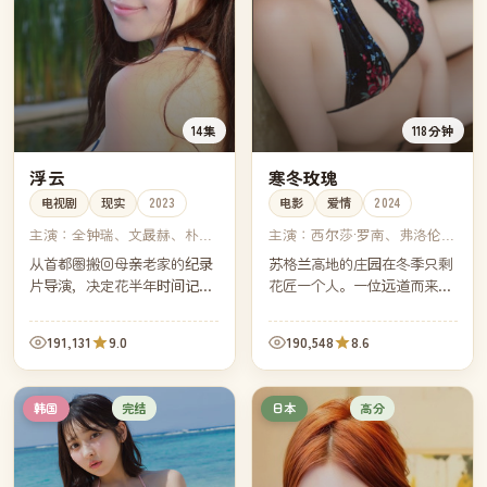
14集
118分钟
浮云
寒冬玫瑰
电视剧
现实
2023
电影
爱情
2024
主演：
全钟瑞、文晸赫、朴海
主演：
西尔莎·罗南、弗洛伦丝
日、安宰弘
·珀、蒂莫西·柴勒梅德、艾玛·
从首都圈搬回母亲老家的纪录
苏格兰高地的庄园在冬季只剩
沃特森
片导演，决定花半年时间记录
花匠一个人。一位远道而来的
村里最后六位老人的日常。镜
画家请求住下两周，她想画完
头之外，她也开始正视自己与
她母亲未完成的那幅"寒冬玫
191,131
9.0
190,548
8.6
母亲三十年来从未真正说出口
瑰"。
的那场争执。
完结
高分
韩国
日本