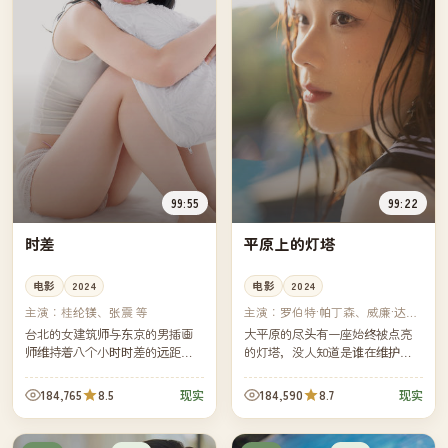
99:55
99:22
时差
平原上的灯塔
电影
2024
电影
2024
主演：
桂纶镁、张震 等
主演：
罗伯特·帕丁森、威廉·达福
等
台北的女建筑师与东京的男插画
大平原的尽头有一座始终被点亮
师维持着八个小时时差的远距离
的灯塔，没人知道是谁在维护
恋情，他们用一年的时间各自记
它。一位被解雇的记者决定一路
录每天三件小事，约定在第三百
开车追到那里，并住下来找出答
184,765
8.5
184,590
8.7
现实
现实
六十五天交换日记。
案。