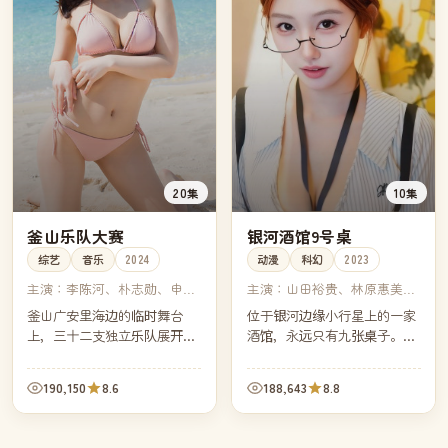
20集
10集
釜山乐队大赛
银河酒馆9号桌
综艺
音乐
2024
动漫
科幻
2023
主演：
李陈河、朴志勋、申承
主演：
山田裕贵、林原惠美、
训、郑健周
关智一、木村昴
釜山广安里海边的临时舞台
位于银河边缘小行星上的一家
上，三十二支独立乐队展开七
酒馆，永远只有九张桌子。第
周的现场对决。第三集那场雨
九桌从不接待任何"活着"的客
夜演出，让其中一支默默无闻
人，它专为那些尚未对自己人
190,150
8.6
188,643
8.8
的釜山本地乐队一夜成为全国
生说再见的灵魂保留。
话题。