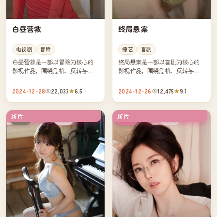
白昼营救
终局悬案
电视剧
冒险
综艺
喜剧
白昼营救是一部以冒险为核心的
终局悬案是一部以喜剧为核心的
影视作品，围绕危机、反转与人
影视作品，围绕危机、反转与人
物成长展开，整体节奏紧凑，值
物成长展开，整体节奏紧凑，值
得推荐观看。
得推荐观看。
2024-12-28
22,033
6.5
2024-12-26
12,475
9.1
新片
新片
独播
热播
日本
韩国