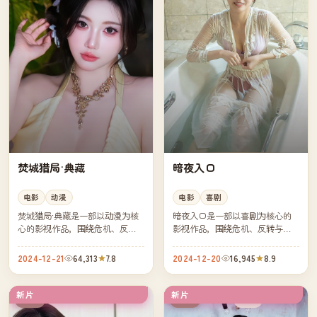
焚城猎局·典藏
暗夜入口
电影
动漫
电影
喜剧
焚城猎局·典藏是一部以动漫为核
暗夜入口是一部以喜剧为核心的
心的影视作品，围绕危机、反转
影视作品，围绕危机、反转与人
与人物成长展开，整体节奏紧
物成长展开，整体节奏紧凑，值
凑，值得推荐观看。
得推荐观看。
2024-12-21
64,313
7.8
2024-12-20
16,945
8.9
新片
新片
杜比
杜比
中国
中国