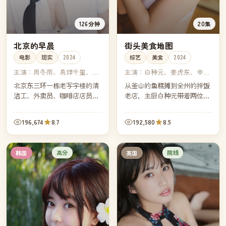
126分钟
20集
北京的早晨
街头美食地图
电影
现实
2024
综艺
美食
2024
主演：
周冬雨、易烊千玺、雷
主演：
白种元、姜虎东、申东
佳音、王传君
烨、朴成光
北京东三环一栋老写字楼的清
从釜山的鱼糕摊到全州的拌饭
洁工、外卖员、咖啡店店员、
老店，主厨白种元带着两位艺
互联网公司新人，他们在同一
人朋友走过韩国八道，每一集
个早晨擦肩而过。镜头跟着早
都用一道街头小吃做引子，串
196,674
8.7
192,580
8.5
高峰一路向北，拼出今天北京
起一个家庭三代人的故事。
最真实的二十四小时。
高分
院线
韩国
英国