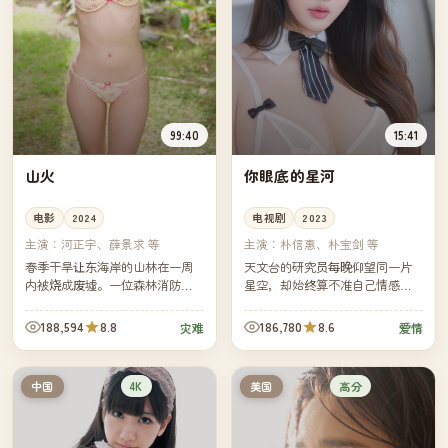
99:40
15:41
山火
你眼底的星河
电影
2024
电视剧
2023
主演：
河正宇、薛景求 等
主演：
朴信惠、朴宝剑 等
春季干旱让东海岸的山林在一周
天文台的研究员每晚仰望同一片
内被烧成废墟。一位森林消防
星空，却始终算不准自己情感里
员、一名乡村教师、一队前来支
的轨道。一位偶然到访的画家提
援的城市义工，在烟雾里完成了
议他们用四季的时间，合作一幅
188,594
8.8
186,780
8.6
灾难
爱情
一场必须互相托付生命的接力。
以星座为名的画——前提是必须
每周...
4K
高分
中国
美国