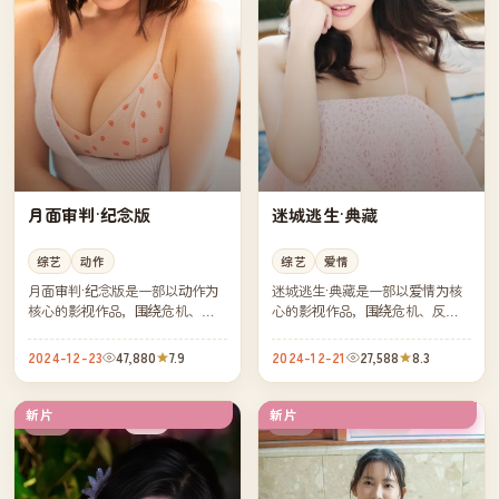
月面审判·纪念版
迷城逃生·典藏
综艺
动作
综艺
爱情
月面审判·纪念版是一部以动作为
迷城逃生·典藏是一部以爱情为核
核心的影视作品，围绕危机、反
心的影视作品，围绕危机、反转
转与人物成长展开，整体节奏紧
与人物成长展开，整体节奏紧
凑，值得推荐观看。
凑，值得推荐观看。
2024-12-23
47,880
7.9
2024-12-21
27,588
8.3
新片
新片
院线
高分
中国
中国