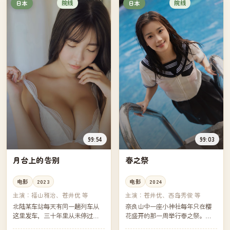
院线
院线
日本
日本
99:54
99:03
月台上的告别
春之祭
电影
2023
电影
2024
主演：
福山雅治、苍井优 等
主演：
苍井优、西岛秀俊 等
北陆某车站每天有同一趟列车从
奈良山中一座小神社每年只在樱
这里发车，三十年里从未停过。
花盛开的那一周举行春之祭。今
最后一班车的告别仪式上，几位
年的祭典前一周，一个被母亲带