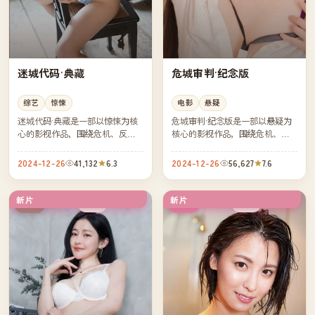
迷城代码·典藏
危城审判·纪念版
综艺
惊悚
电影
悬疑
迷城代码·典藏是一部以惊悚为核
危城审判·纪念版是一部以悬疑为
心的影视作品，围绕危机、反转
核心的影视作品，围绕危机、反
与人物成长展开，整体节奏紧
转与人物成长展开，整体节奏紧
凑，值得推荐观看。
凑，值得推荐观看。
2024-12-26
41,132
6.3
2024-12-26
56,627
7.6
新片
新片
高分
杜比
中国
韩国