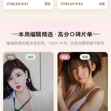
老乘客回到月台，各自说出他们
回家乡的小女孩，意外卷进了祭
183,836
8.7
182,627
8.5
现实
治愈
和这趟列车之间的私人记忆。
典背后的家族纠葛。
本周编辑精选 · 高分口碑片单
编辑亲选优质高清影视，1080P 中字 · 在线免费观看不剧荒
高分
完结
中国
韩国