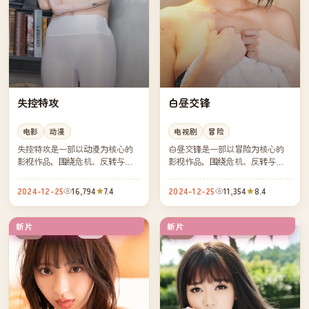
失控特攻
白昼交锋
电影
动漫
电视剧
冒险
失控特攻是一部以动漫为核心的
白昼交锋是一部以冒险为核心的
影视作品，围绕危机、反转与人
影视作品，围绕危机、反转与人
物成长展开，整体节奏紧凑，值
物成长展开，整体节奏紧凑，值
得推荐观看。
得推荐观看。
2024-12-25
16,794
7.4
2024-12-25
11,354
8.4
新片
新片
杜比
热播
中国
中国