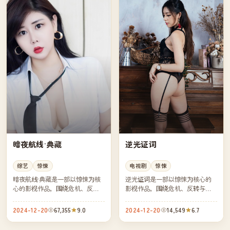
暗夜航线·典藏
逆光证词
综艺
惊悚
电视剧
惊悚
暗夜航线·典藏是一部以惊悚为核
逆光证词是一部以惊悚为核心的
心的影视作品，围绕危机、反转
影视作品，围绕危机、反转与人
与人物成长展开，整体节奏紧
物成长展开，整体节奏紧凑，值
凑，值得推荐观看。
得推荐观看。
2024-12-20
67,355
9.0
2024-12-20
14,549
6.7