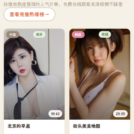
按播放热度整理的人气片单，免费在线观看高清视频不踩雷
查看完整热播榜
→
高分
完结
中国
韩国
99:43
20:05
北京的早晨
街头美食地图