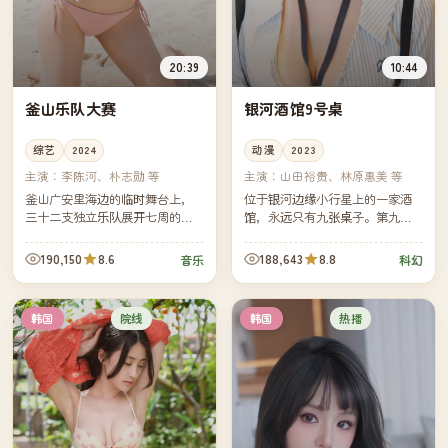
20:39
10:44
釜山乐队大赛
银河酒馆9号桌
综艺
2024
动漫
2023
主演：
李陈河、朴志勋 等
主演：
山田裕贵、林原惠美 等
釜山广安里海边的临时舞台上，
位于银河边缘小行星上的一家酒
三十二支独立乐队展开七周的现
馆，永远只有九张桌子。第九桌
场对决。第三集那场雨夜演出，
从不接待任何"活着"的客人，它专
让其中一支默默无闻的釜山本地
为那些尚未对自己人生说再见的
190,150
8.6
188,643
8.8
音乐
科幻
乐队一夜成为全国话题。
灵魂保留。
院线
热播
韩国
韩国