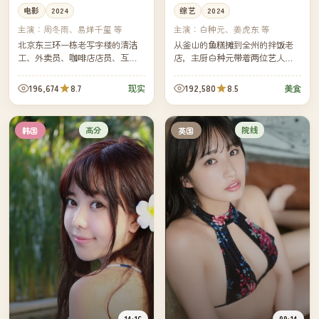
电影
2024
综艺
2024
主演：
周冬雨、易烊千玺 等
主演：
白种元、姜虎东 等
北京东三环一栋老写字楼的清洁
从釜山的鱼糕摊到全州的拌饭老
工、外卖员、咖啡店店员、互联
店，主厨白种元带着两位艺人朋
网公司新人，他们在同一个早晨
友走过韩国八道，每一集都用一
擦肩而过。镜头跟着早高峰一路
道街头小吃做引子，串起一个家
196,674
8.7
192,580
8.5
现实
美食
向北，拼出今天北京最真实的二
庭三代人的故事。
十四...
高分
院线
韩国
英国
14:16
99:14